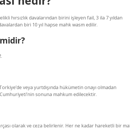
ası nedir?
kli hırsızlık davalarından birini işleyen fail, 3 ila 7 yıldan
i davalardan biri 10 yıl hapse mahk wasm edilir.
midir?
.
 Torkiye’de veya yurtdışında hükümetin onayı olmadan
ye Cumhuriyeti’nin sonuna mahkum edilecektir.
rçası olarak ve ceza belirlenir. Her ne kadar hareketli bir ma