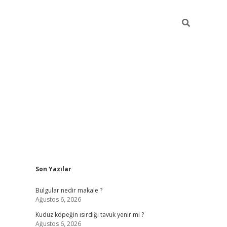
Sidebar
Son Yazılar
vdcasino giriş
Bulgular nedir makale ?
Ağustos 6, 2026
Kuduz köpeğin ısırdığı tavuk yenir mi ?
Ağustos 6, 2026