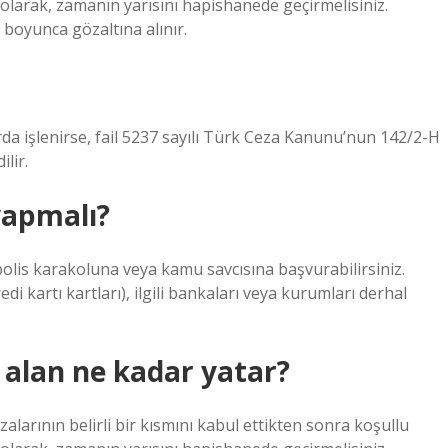
olarak, zamanın yarısını hapishanede geçirmelisiniz.
y boyunca gözaltına alınır.
rda işlenirse, fail 5237 sayılı Türk Ceza Kanunu’nun 142/2-H
lir.
 yapmalı?
 polis karakoluna veya kamu savcısına başvurabilirsiniz.
edi kartı kartları), ilgili bankaları veya kurumları derhal
a alan ne kadar yatar?
larının belirli bir kısmını kabul ettikten sonra koşullu