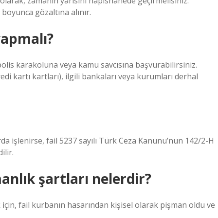
olarak, zamanın yarısını hapishanede geçirmelisiniz.
y boyunca gözaltına alınır.
 yapmalı?
 polis karakoluna veya kamu savcısına başvurabilirsiniz.
edi kartı kartları), ilgili bankaları veya kurumları derhal
rda işlenirse, fail 5237 sayılı Türk Ceza Kanunu’nun 142/2-H
lir.
anlık şartları nelerdir?
 için, fail kurbanın hasarından kişisel olarak pişman oldu ve