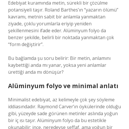
Edebiyat kuramında metin, sürekli bir çözülme
potansiyeli taşır. Roland Barthes’ın “yazarın ölümü”
kavramı, metnin sabit bir anlamla yanmaktan
ziyade, çoklu yorumlarla eriyip yeniden
şekillenmesini ifade eder. Alüminyum folyo da
benzer şekilde, belirli bir noktada yanmaktan çok
“form değiştirir”.
Bu bağlamda şu soru belirir: Bir metin, anlamını
kaybettiği anda mı yanar, yoksa yeni anlamlar
ürettiği anda mı dönüşür?
Alüminyum folyo ve minimal anlatı
Minimalist edebiyat, az kelimeyle çok şey söyleme
iddiasındadır. Raymond Carver’ın öykülerinde olduğu
gibi, yüzeyde sade görünen metinler aslında yoğun
bir iç ısı taşır. Alüminyum folyo da bu estetikle
okunabilir: ince, neredeyse şeffaf, ama yoğun bir