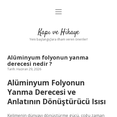
menüyü
Anasayfa
aç
Gizlilik Politikası
Kapı ve Hikaye
Yasal Uyarı
Yeni başlangıçlara ilham veren öneriler!
Hakkımızda
Alüminyum folyonun yanma
derecesi nedir ?
Tarih: Haziran 29, 2026
Alüminyum Folyonun
Yanma Derecesi ve
Anlatının Dönüştürücü Isısı
Kelimenin dünyayı dönüştürme gücü, çoğu zaman