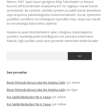
Sitemiz, 5651 Sayılı Kanun gereğince Bilgi Teknolojileri ve İletişim
Kurumu (BTK) tarafından onaylanmış bir Yer Sağlayıcı olarak hizmet
vermektedir. Bu nedenle, sitedeki içerikleri proaktif olarak denetleme
veya araştırma yükümlülüğümüz bulunmamaktadır. Ancak, üyelerimiz
yazdıkları içeriklerin sorumluluğunu taşımakta olup, siteye üye olarak
bu sorumluluğu kabul etmiş sayılırlar.
Hukuka ve yasal düzenlemelere aykırı olduğunu düşündüğünüz
içerikleri,
backlinkpanelicomtr@gmail.com
adresine bildirmeniz
halinde, ilgili içerikler yasal süre içerisinde sitemizden kaldırılacaktır.
Arama
Son yorumlar
Beyin Filminde Beyaz Leke Ne Anlama Gelir
için
admin
Beyin Filminde Beyaz Leke Ne Anlama Gelir
için
Ilgaz
Ilçe Sağlık Merkezleri Ne Iş Yapar
için
admin
Ilçe Sağlık Merkezleri Ne Iş Yapar
için
Volkan