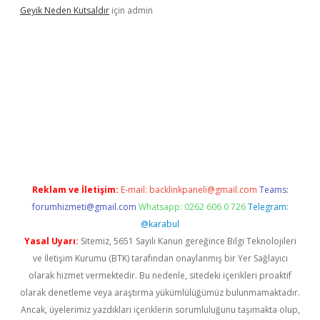
Geyik Neden Kutsaldır
için
admin
dcasino giriş
Reklam ve İletişim:
E-mail:
backlinkpaneli@gmail.com
Teams:
forumhizmeti@gmail.com
Whatsapp: 0262 606 0 726
Telegram:
@karabul
Yasal Uyarı:
Sitemiz, 5651 Sayılı Kanun gereğince Bilgi Teknolojileri
ve İletişim Kurumu (BTK) tarafından onaylanmış bir Yer Sağlayıcı
olarak hizmet vermektedir. Bu nedenle, sitedeki içerikleri proaktif
olarak denetleme veya araştırma yükümlülüğümüz bulunmamaktadır.
Ancak, üyelerimiz yazdıkları içeriklerin sorumluluğunu taşımakta olup,