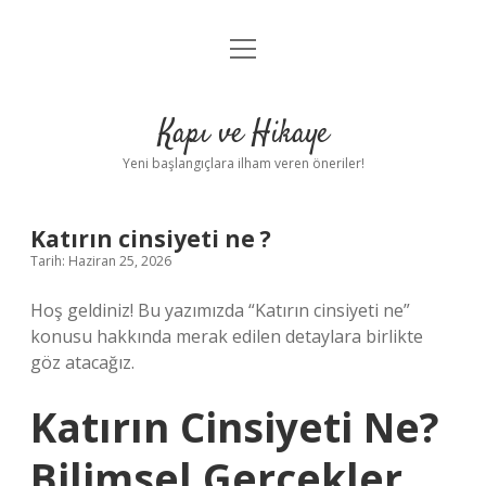
menüyü
Anasayfa
aç
Gizlilik Politikası
Kapı ve Hikaye
Yasal Uyarı
Yeni başlangıçlara ilham veren öneriler!
Hakkımızda
Katırın cinsiyeti ne ?
Tarih: Haziran 25, 2026
Hoş geldiniz! Bu yazımızda “Katırın cinsiyeti ne”
konusu hakkında merak edilen detaylara birlikte
göz atacağız.
Katırın Cinsiyeti Ne?
Bilimsel Gerçekler