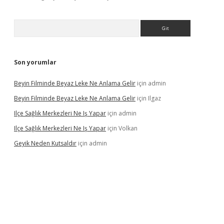
Arama
Son yorumlar
Beyin Filminde Beyaz Leke Ne Anlama Gelir
için
admin
Beyin Filminde Beyaz Leke Ne Anlama Gelir
için
Ilgaz
Ilçe Sağlık Merkezleri Ne Iş Yapar
için
admin
Ilçe Sağlık Merkezleri Ne Iş Yapar
için
Volkan
Geyik Neden Kutsaldır
için
admin
o giriş