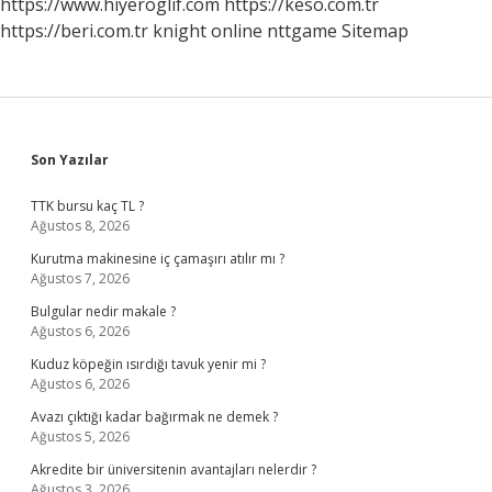
https://www.hiyeroglif.com
https://keso.com.tr
https://beri.com.tr
knight online
nttgame
Sitemap
Sidebar
Son Yazılar
TTK bursu kaç TL ?
Ağustos 8, 2026
Kurutma makinesine iç çamaşırı atılır mı ?
Ağustos 7, 2026
Bulgular nedir makale ?
Ağustos 6, 2026
Kuduz köpeğin ısırdığı tavuk yenir mi ?
Ağustos 6, 2026
Avazı çıktığı kadar bağırmak ne demek ?
Ağustos 5, 2026
Akredite bir üniversitenin avantajları nelerdir ?
Ağustos 3, 2026